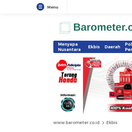
Menu
Menyapa
Pol
Ekbis
Daerah
Nusantara
Pe
www.barometer.co.id
Ekbis