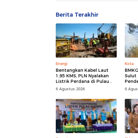
Berita Terakhir
Energi
Kota
Bentangkan Kabel Laut
BMKG:
1,95 KMS, PLN Nyalakan
Sulut
Listrik Perdana di Pulau
Pend
Dudepo, Desa Berlistrik di
6 Agustus 2026
6 Agus
Gorontalo 100 Persen