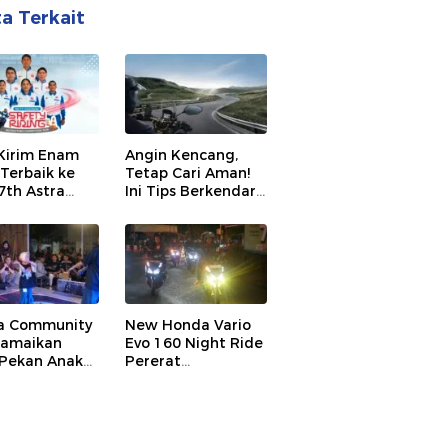
ta Terkait
Kirim Enam
Angin Kencang,
 Terbaik ke
Tetap Cari Aman!
7th Astra
Ini Tips Berkendara
 Safety
Sepeda Motor agar
g Competition
Tetap Stabil di
Jalan
a Community
New Honda Vario
Ramaikan
Evo 160 Night Ride
 Pekan Anak
Pererat
 dengan
Kebersamaan
am Aktivitas
Komunitas Honda
di Manado