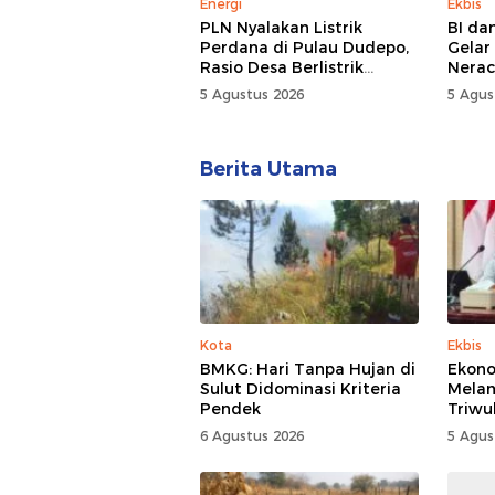
Energi
Ekbis
PLN Nyalakan Listrik
BI da
Perdana di Pulau Dudepo,
Gelar
Rasio Desa Berlistrik
Nerac
Provinsi Gorontalo Capai
5 Agustus 2026
5 Agus
100 Persen
Berita Utama
Kota
Ekbis
BMKG: Hari Tanpa Hujan di
Ekono
Sulut Didominasi Kriteria
Mela
Pendek
Triwu
6 Agustus 2026
5 Agus