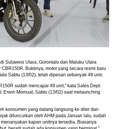
di Sulawesi Utara, Gorontalo dan Maluku Utara
w CBR150R. Buktinya, motor yang secara resmi baru
pada Sabtu (13/02), telah dipesan sebanyak 49 unit.
R150R sudah mencapai 49 unit,” kata Sales Dept.
, Erwin Momuat, Sabtu (13/02) saat melaunching
oleh konsumen yang datang langsung ke diler dan
ejak diluncurkan oleh AHM pada Januari lalu, sudah
 menanyakan kapan unitnya tersedia. Biasanya
ebut, berarti sudah ada konsumen yang berminat,”