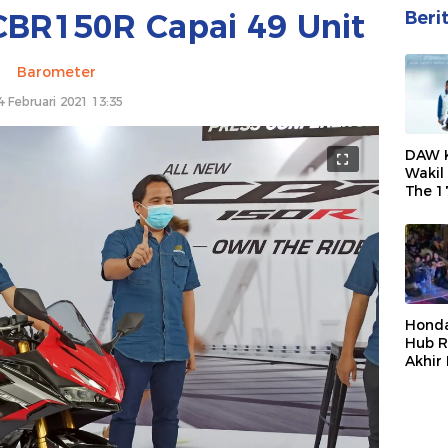
CBR150R Capai 49 Unit
Beri
Barometer
4 Februari 2021 13:35
DAW 
Wakil
The 1
Honda
Ridin
2026
Hond
Hub 
Akhir
Muda
Berag
Seru