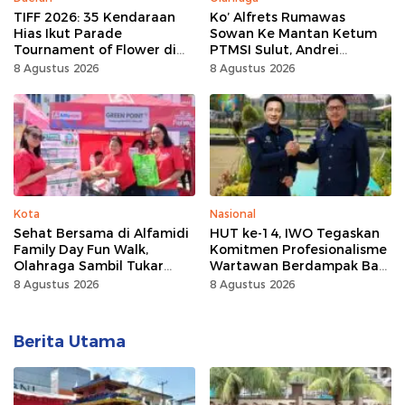
TIFF 2026: 35 Kendaraan
Ko’ Alfrets Rumawas
Hias Ikut Parade
Sowan Ke Mantan Ketum
Tournament of Flower di
PTMSI Sulut, Andrei
Tomohon
Angouw
8 Agustus 2026
8 Agustus 2026
Kota
Nasional
Sehat Bersama di Alfamidi
HUT ke-14, IWO Tegaskan
Family Day Fun Walk,
Komitmen Profesionalisme
Olahraga Sambil Tukar
Wartawan Berdampak Bagi
Sampah Demi Jaga Bumi
Kebaikan Bangsa
8 Agustus 2026
8 Agustus 2026
Berita Utama