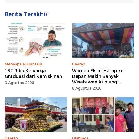
Berita Terakhir
Menyapa Nusantara
Daerah
132 Ribu Keluarga
Wamen Ekraf Harap ke
Graduasi dari Kemiskinan
Depan Makin Banyak
Wisatawan Kunjungi
9 Agustus 2026
Tomohon
8 Agustus 2026
Daerah
Olahraga