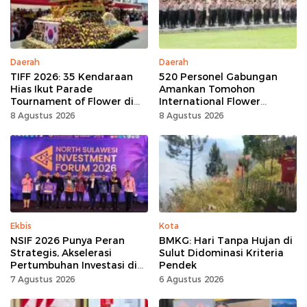
Daerah
Daerah
TIFF 2026: 35 Kendaraan
520 Personel Gabungan
Hias Ikut Parade
Amankan Tomohon
Tournament of Flower di
International Flower
Tomohon
Festival
8 Agustus 2026
8 Agustus 2026
Ekbis
Kota
NSIF 2026 Punya Peran
BMKG: Hari Tanpa Hujan di
Strategis, Akselerasi
Sulut Didominasi Kriteria
Pertumbuhan Investasi di
Pendek
Sulut
7 Agustus 2026
6 Agustus 2026