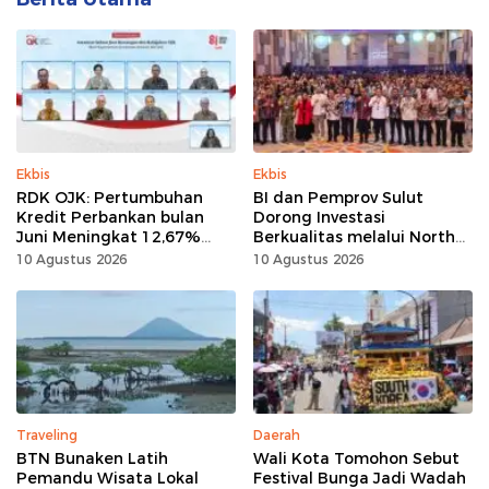
Ekbis
Ekbis
RDK OJK: Pertumbuhan
BI dan Pemprov Sulut
Kredit Perbankan bulan
Dorong Investasi
Juni Meningkat 12,67%
Berkualitas melalui North
menjadi Rp9,081 Triliun
Sulawesi Investment Forum
10 Agustus 2026
10 Agustus 2026
2026
Traveling
Daerah
BTN Bunaken Latih
Wali Kota Tomohon Sebut
Pemandu Wisata Lokal
Festival Bunga Jadi Wadah