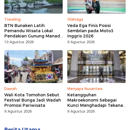
Traveling
Olahraga
BTN Bunaken Latih
Veda Ega Finis Posisi
Pemandu Wisata Lokal
Sembilan pada Moto3
Pendakian Gunung Manado
Inggris 2026
Tua
10 Agustus 2026
9 Agustus 2026
Daerah
Menyapa Nusantara
Wali Kota Tomohon Sebut
Ketangguhan
Festival Bunga Jadi Wadah
Makroekonomi Sebagai
Promosi Pariwisata
Kunci Menghadapi Tekanan
Daya Beli
9 Agustus 2026
9 Agustus 2026
Berita Utama