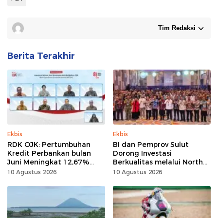
Tim Redaksi
Berita Terakhir
Ekbis
Ekbis
RDK OJK: Pertumbuhan
BI dan Pemprov Sulut
Kredit Perbankan bulan
Dorong Investasi
Juni Meningkat 12,67%
Berkualitas melalui North
menjadi Rp9,081 Triliun
Sulawesi Investment Forum
10 Agustus 2026
10 Agustus 2026
2026