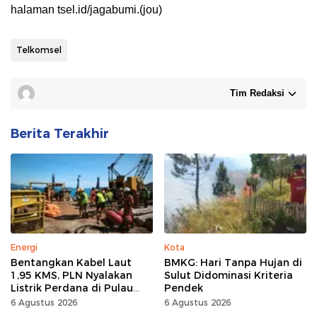
halaman tsel.id/jagabumi.(jou)
Telkomsel
Tim Redaksi
Berita Terakhir
Energi
Kota
Bentangkan Kabel Laut
BMKG: Hari Tanpa Hujan di
1,95 KMS, PLN Nyalakan
Sulut Didominasi Kriteria
Listrik Perdana di Pulau
Pendek
Dudepo, Desa Berlistrik di
6 Agustus 2026
6 Agustus 2026
Gorontalo 100 Persen