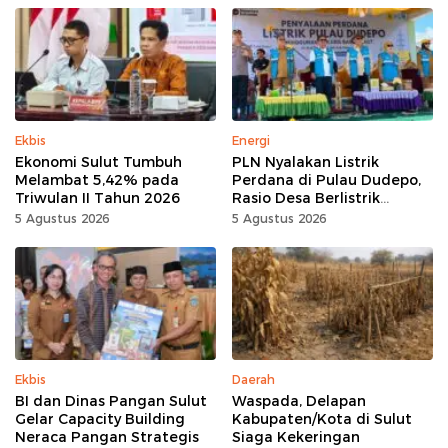
Ekbis
Energi
Ekonomi Sulut Tumbuh
PLN Nyalakan Listrik
Melambat 5,42% pada
Perdana di Pulau Dudepo,
Triwulan II Tahun 2026
Rasio Desa Berlistrik
Provinsi Gorontalo Capai
5 Agustus 2026
5 Agustus 2026
100 Persen
Ekbis
Daerah
BI dan Dinas Pangan Sulut
Waspada, Delapan
Gelar Capacity Building
Kabupaten/Kota di Sulut
Neraca Pangan Strategis
Siaga Kekeringan