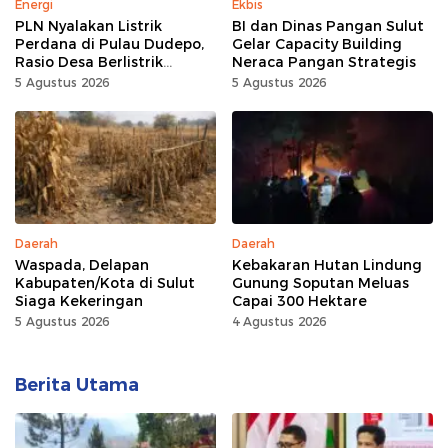
Energi
Ekbis
PLN Nyalakan Listrik
BI dan Dinas Pangan Sulut
Perdana di Pulau Dudepo,
Gelar Capacity Building
Rasio Desa Berlistrik
Neraca Pangan Strategis
Provinsi Gorontalo Capai
5 Agustus 2026
5 Agustus 2026
100 Persen
Daerah
Daerah
Waspada, Delapan
Kebakaran Hutan Lindung
Kabupaten/Kota di Sulut
Gunung Soputan Meluas
Siaga Kekeringan
Capai 300 Hektare
5 Agustus 2026
4 Agustus 2026
Berita Utama