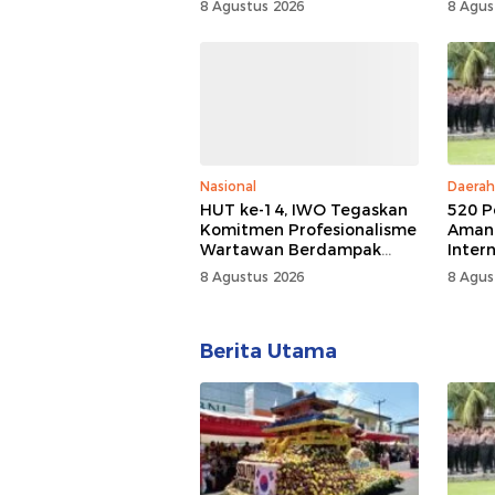
8 Agustus 2026
8 Agus
Nasional
Daerah
HUT ke-14, IWO Tegaskan
520 P
Komitmen Profesionalisme
Aman
Wartawan Berdampak
Inter
Bagi Kebaikan Bangsa
Festiv
8 Agustus 2026
8 Agus
Berita Utama