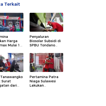
ta Terkait
mina
Penyaluran
kan Harga
Biosolar Subsidi di
max Mulai 1
SPBU Tondano
us 2026
Dievaluasi,
Pertamina
Temukan adanya
Kesalahan
Prosedur
 Tanawangko
Pertamina Patra
 Surat
Niaga Sulawesi
gatan dari
Lakukan
mina terkait
Pembinaan
ggaran
terhadap SPBU
luran
Sonder, Pastikan
lite
Kebutuhan Biosolar