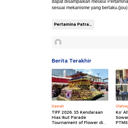
dapat disampaikan melalui Pertamina 
sesuai mekanisme yang berlaku.(jou)
Pertamina Patra Niaga Sulawesi
Berita Terakhir
Daerah
Olahra
TIFF 2026: 35 Kendaraan
Ko’ A
Hias Ikut Parade
Sowa
Tournament of Flower di
PTMSI
Tomohon
Ango