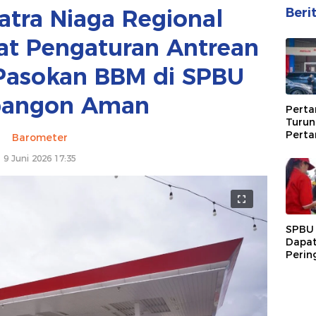
atra Niaga Regional
Beri
at Pengaturan Antrean
 Pasokan BBM di SPBU
bangon Aman
Perta
Turun
Perta
Barometer
Agust
9 Juni 2026 17:35
SPBU
Dapat
Perin
Perta
Pelan
Penya
Perta