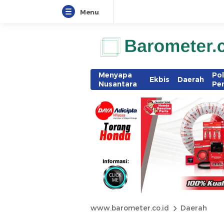
Menu
Menyapa
Pol
Ekbis
Daerah
Nusantara
Pe
www.barometer.co.id
Daerah