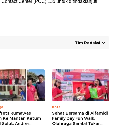
Contact Center (PCC) 135 untuk ditindaklanjuti
Tim Redaksi
ga
Kota
lfrets Rumawas
Sehat Bersama di Alfamidi
n Ke Mantan Ketum
Family Day Fun Walk,
 Sulut, Andrei
Olahraga Sambil Tukar
uw
Sampah Demi Jaga Bumi