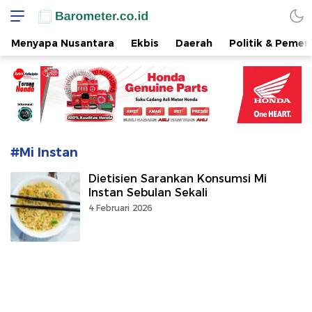
www.barometer.co.id
Berita Terkini di Sulawesi Utara
Menyapa Nusantara
Ekbis
Daerah
Politik & Pemer
#Mi Instan
Dietisien Sarankan Konsumsi Mi
Instan Sebulan Sekali
4 Februari 2026