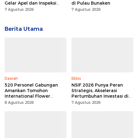
Gelar Apel dan Inspeksi
di Pulau Bunaken
Peralatan, Pastikan
7 Agustus 2026
7 Agustus 2026
Keandalan Listrik
Berita Utama
Daerah
Ekbis
520 Personel Gabungan
NSIF 2026 Punya Peran
Amankan Tomohon
Strategis, Akselerasi
International Flower
Pertumbuhan Investasi di
Festival
Sulut
8 Agustus 2026
7 Agustus 2026