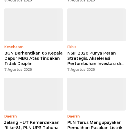
8 Agustus 2026
7 Agustus 2026
Kesehatan
Ekbis
BGN Berhentikan 66 Kepala
NSIF 2026 Punya Peran
Dapur MBG Atas Tindakan
Strategis, Akselerasi
Tidak Disiplin
Pertumbuhan Investasi di
Sulut
7 Agustus 2026
7 Agustus 2026
Daerah
Daerah
Jelang HUT Kemerdekaan
PLN Terus Mengupayakan
RI ke-81, PLN UP3 Tahuna
Pemulihan Pasokan Listrik