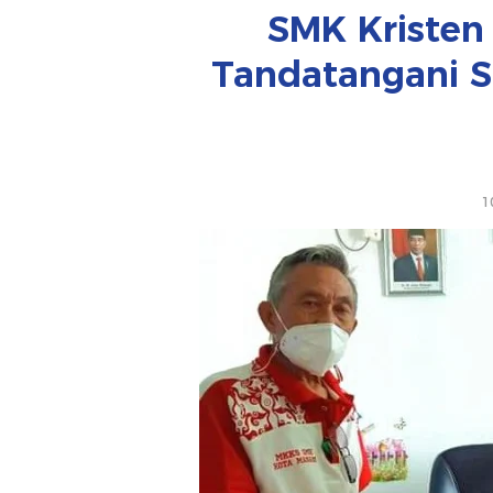
SMK Kriste
Tandatangani 
1