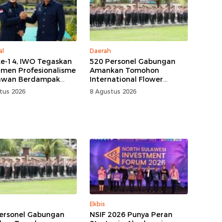
al
Daerah
e-14, IWO Tegaskan
520 Personel Gabungan
men Profesionalisme
Amankan Tomohon
awan Berdampak
International Flower
Kebaikan Bangsa
Festival
tus 2026
8 Agustus 2026
Ekbis
ersonel Gabungan
NSIF 2026 Punya Peran