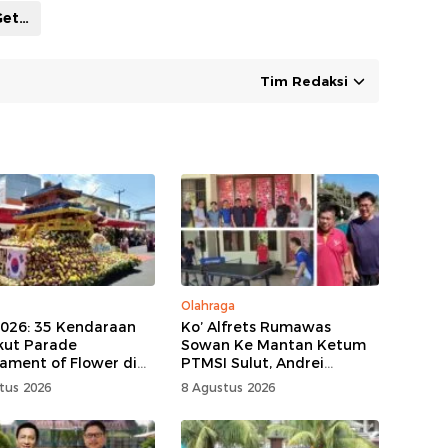
SMK Kristen Getsemani Manado
Tim Redaksi
Olahraga
2026: 35 Kendaraan
Ko’ Alfrets Rumawas
Ikut Parade
Sowan Ke Mantan Ketum
ament of Flower di
PTMSI Sulut, Andrei
hon
Angouw
tus 2026
8 Agustus 2026