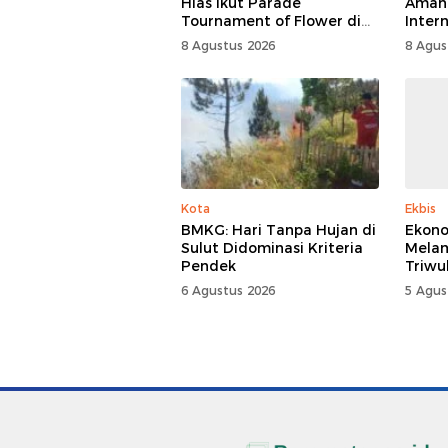
Hias Ikut Parade
Aman
Tournament of Flower di
Inter
Tomohon
Festiv
8 Agustus 2026
8 Agus
Kota
Ekbis
BMKG: Hari Tanpa Hujan di
Ekono
Sulut Didominasi Kriteria
Mela
Pendek
Triwu
6 Agustus 2026
5 Agus