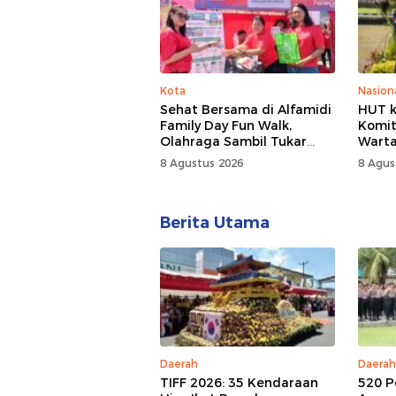
Kota
Nasion
Sehat Bersama di Alfamidi
HUT k
Family Day Fun Walk,
Komit
Olahraga Sambil Tukar
Wart
Sampah Demi Jaga Bumi
Bagi 
8 Agustus 2026
8 Agus
Berita Utama
Daerah
Daerah
TIFF 2026: 35 Kendaraan
520 P