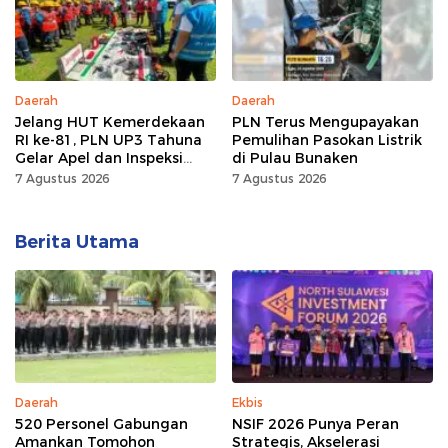
Daerah
Daerah
Jelang HUT Kemerdekaan
PLN Terus Mengupayakan
RI ke-81, PLN UP3 Tahuna
Pemulihan Pasokan Listrik
Gelar Apel dan Inspeksi
di Pulau Bunaken
Peralatan, Pastikan
7 Agustus 2026
7 Agustus 2026
Keandalan Listrik
Berita Utama
Daerah
Ekbis
520 Personel Gabungan
NSIF 2026 Punya Peran
Amankan Tomohon
Strategis, Akselerasi