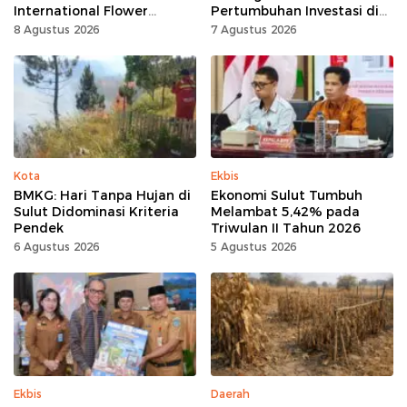
International Flower
Pertumbuhan Investasi di
Festival
Sulut
8 Agustus 2026
7 Agustus 2026
Kota
Ekbis
BMKG: Hari Tanpa Hujan di
Ekonomi Sulut Tumbuh
Sulut Didominasi Kriteria
Melambat 5,42% pada
Pendek
Triwulan II Tahun 2026
6 Agustus 2026
5 Agustus 2026
Ekbis
Daerah