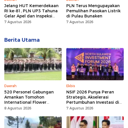
Jelang HUT Kemerdekaan
PLN Terus Mengupayakan
RI ke-81, PLN UP3 Tahuna
Pemulihan Pasokan Listrik
Gelar Apel dan Inspeksi
di Pulau Bunaken
Peralatan, Pastikan
7 Agustus 2026
7 Agustus 2026
Keandalan Listrik
Berita Utama
Daerah
Ekbis
520 Personel Gabungan
NSIF 2026 Punya Peran
Amankan Tomohon
Strategis, Akselerasi
International Flower
Pertumbuhan Investasi di
Festival
Sulut
8 Agustus 2026
7 Agustus 2026