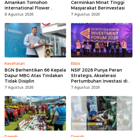
Amankan Tomohon
Cerminkan Minat Tinggi
International Flower
Masyarakat Berinvestasi
Festival
8 Agustus 2026
7 Agustus 2026
Kesehatan
Ekbis
BGN Berhentikan 66 Kepala
NSIF 2026 Punya Peran
Dapur MBG Atas Tindakan
Strategis, Akselerasi
Tidak Disiplin
Pertumbuhan Investasi di
Sulut
7 Agustus 2026
7 Agustus 2026
Daerah
Daerah