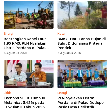
Energi
Kota
Bentangkan Kabel Laut
BMKG: Hari Tanpa Hujan di
1,95 KMS, PLN Nyalakan
Sulut Didominasi Kriteria
Listrik Perdana di Pulau
Pendek
Dudepo, Desa Berlistrik di
6 Agustus 2026
6 Agustus 2026
Gorontalo 100 Persen
Ekbis
Energi
Ekonomi Sulut Tumbuh
PLN Nyalakan Listrik
Melambat 5,42% pada
Perdana di Pulau Dudepo,
Triwulan II Tahun 2026
Rasio Desa Berlistrik