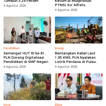
Tumbuh 5,29 Persen
Ketum di Musprovlub
PTMSI, Ko’ Alfrets
6 Agustus 2026
Rumawas Siap Gairahkan
6 Agustus 2026
Kompetisi
Pendidikan
Energi
Semangat HUT RI ke-81,
Bentangkan Kabel Laut
PLN Dorong Digitalisasi
1,95 KMS, PLN Nyalakan
Pendidikan di SMP Negeri
Listrik Perdana di Pulau
1 Palu Lewat Program TJSL
Dudepo, Desa Berlistrik di
6 Agustus 2026
6 Agustus 2026
Gorontalo 100 Persen
Kota
Ekbis