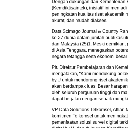
Dengan dukungan dari Kementerian Pe
(Kemdiktisaintek), inisiatif ini men
peningkatan kualitas riset akademik 
akurat, dan mudah diakses.
Data Scimago Journal & Country Ran
ke-37 dunia dalam jumlah publikasi i
dan Malaysia (25)1. Meski demikian, p
di Asia Tenggara, menegaskan poten
negara tetangga serta ekonomi besar 
Plt. Direktur Pembelajaran dan Kemah
mengatakan, “Kami mendukung pelaks
by.U untuk mendorong riset akademik
akan berdampak luas. Besar harapan k
oleh seluruh perguruan tinggi dan m
dapat berjalan dengan sebaik mungki
VP Data Solutions Telkomsel, Alfian
komitmen Telkomsel untuk meningkatk
pemanfaatan solusi survei digital ter