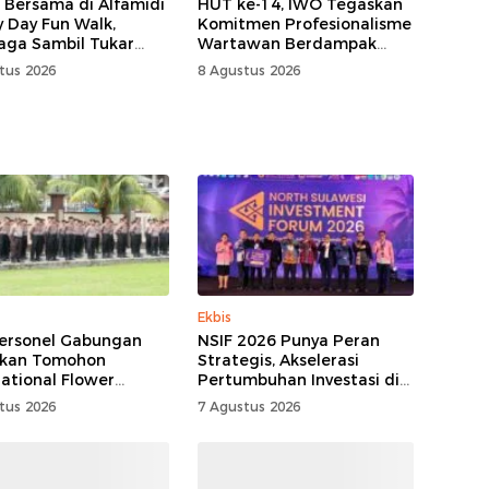
 Bersama di Alfamidi
HUT ke-14, IWO Tegaskan
y Day Fun Walk,
Komitmen Profesionalisme
aga Sambil Tukar
Wartawan Berdampak
ah Demi Jaga Bumi
Bagi Kebaikan Bangsa
tus 2026
8 Agustus 2026
Ekbis
ersonel Gabungan
NSIF 2026 Punya Peran
kan Tomohon
Strategis, Akselerasi
national Flower
Pertumbuhan Investasi di
al
Sulut
tus 2026
7 Agustus 2026