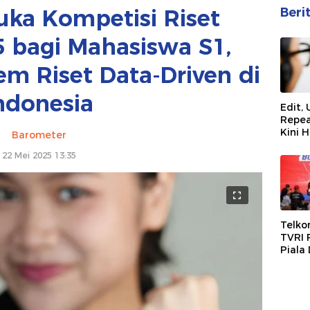
uka Kompetisi Riset
Beri
5 bagi Mahasiswa S1,
em Riset Data-Driven di
ndonesia
Edit, 
Repea
Kini H
Barometer
MyTel
22 Mei 2025 13:35
Telko
TVRI 
Piala
Melal
MAXS
Nonto
dan d