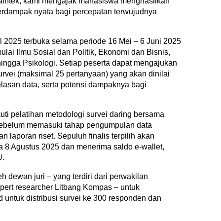
isaintek, kami mengajak mahasiswa menghasilkan
berdampak nyata bagi percepatan terwujudnya
l 2025 terbuka selama periode 16 Mei – 6 Juni 2025
ai Ilmu Sosial dan Politik, Ekonomi dan Bisnis,
ingga Psikologi. Setiap peserta dapat mengajukan
survei (maksimal 25 pertanyaan) yang akan dinilai
elasan data, serta potensi dampaknya bagi
uti pelatihan metodologi survei daring bersama
sebelum memasuki tahap pengumpulan data
aporan riset. Sepuluh finalis terpilih akan
a 8 Agustus 2025 dan menerima saldo e-wallet,
U.
 dewan juri – yang terdiri dari perwakilan
xpert researcher Litbang Kompas – untuk
 untuk distribusi survei ke 300 responden dan