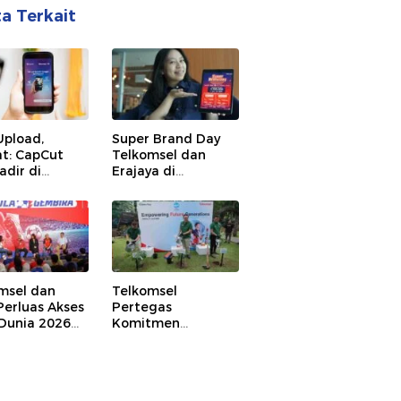
ta Terkait
Upload,
Super Brand Day
t: CapCut
Telkomsel dan
adir di
Erajaya di
komsel
Indonesia Timur,
Berikan Banyak
Keuntungan bagi
Pelanggan
msel dan
Telkomsel
Perluas Akses
Pertegas
 Dunia 2026
Komitmen
ui
Ciptakan Dampak
tream TV,
Bermakna Melalui
n Kapan pun
Bisnis
i Mana pun
Berkelanjutan di