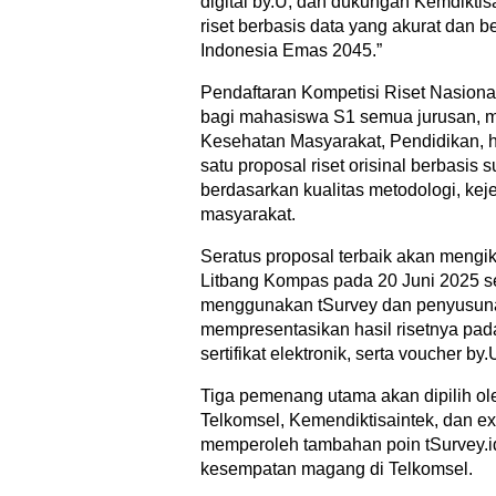
digital by.U, dan dukungan Kemdikt
riset berbasis data yang akurat dan 
Indonesia Emas 2045.”
Pendaftaran Kompetisi Riset Nasiona
bagi mahasiswa S1 semua jurusan, mul
Kesehatan Masyarakat, Pendidikan, h
satu proposal riset orisinal berbasis 
berdasarkan kualitas metodologi, kej
masyarakat.
Seratus proposal terbaik akan mengik
Litbang Kompas pada 20 Juni 2025 
menggunakan tSurvey dan penyusunan l
mempresentasikan hasil risetnya pad
sertifikat elektronik, serta voucher by.
Tiga pemenang utama akan dipilih oleh
Telkomsel, Kemendiktisaintek, dan e
memperoleh tambahan poin tSurvey.id
kesempatan magang di Telkomsel.