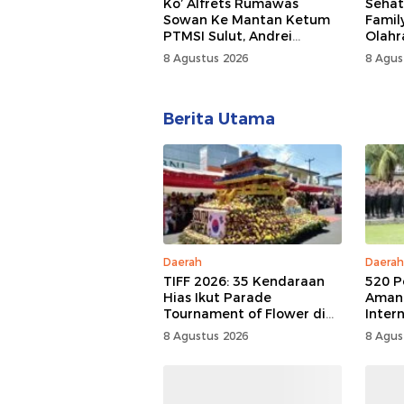
Ko’ Alfrets Rumawas
Sehat
Sowan Ke Mantan Ketum
Famil
PTMSI Sulut, Andrei
Olahr
Angouw
Samp
8 Agustus 2026
8 Agus
Berita Utama
Daerah
Daerah
TIFF 2026: 35 Kendaraan
520 P
Hias Ikut Parade
Aman
Tournament of Flower di
Inter
Tomohon
Festiv
8 Agustus 2026
8 Agus