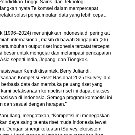
ndidikan Tinggi, Sains, dan Teknologi
jadi langkah nyata Telkomsel dalam mempercepat
melalui solusi pengumpulan data yang lebih cepat,
k (1996–2024) menunjukkan Indonesia di peringkat
lmiah internasional, masih di bawah Singapura (36)
ertumbuhan output riset Indonesia tercatat tercepat
si besar untuk mengejar dan melampaui pencapaian
Asia seperti India, Jepang, dan Tiongkok.
asiswaan Kemdiktisaintek, Berry Juliandi,
anaan Kompetisi Riset Nasional 2025 tSurvey.id x
 berbasis data dan membuka peluang riset yang
ami pelaksanaan kompetisi riset ini dapat diakses
ahasiswa di Indonesia. Semoga program kompetisi ini
n dan sesuai dengan harapan.”
 Manullang, mengatakan, “Kompetisi ini menegaskan
an daya saing talenta riset muda Indonesia lewat
kini. Dengan sinergi kekuatan tSurvey, ekosistem