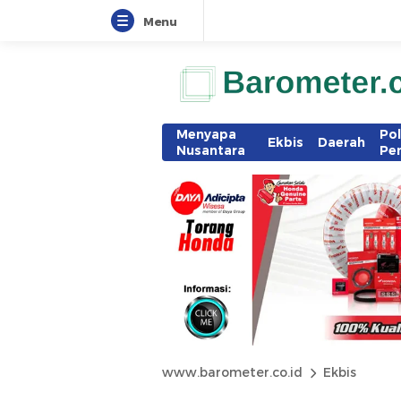
Menu
Menyapa
Pol
Ekbis
Daerah
Nusantara
Pe
www.barometer.co.id
Ekbis