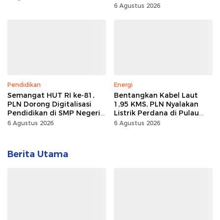
Rumawas Siap Gairahkan
6 Agustus 2026
Kompetisi
Pendidikan
Energi
Semangat HUT RI ke-81,
Bentangkan Kabel Laut
PLN Dorong Digitalisasi
1,95 KMS, PLN Nyalakan
Pendidikan di SMP Negeri
Listrik Perdana di Pulau
1 Palu Lewat Program TJSL
Dudepo, Desa Berlistrik di
6 Agustus 2026
6 Agustus 2026
Gorontalo 100 Persen
Berita Utama