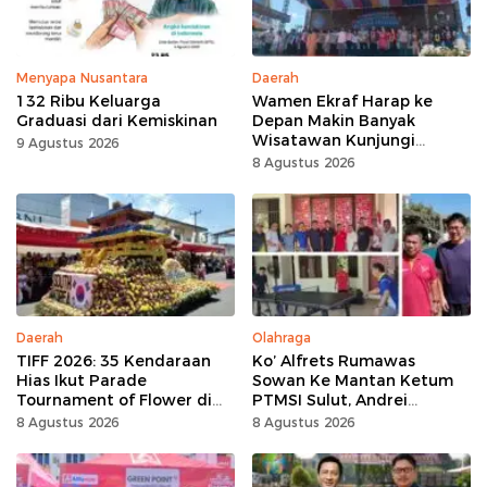
Menyapa Nusantara
Daerah
132 Ribu Keluarga
Wamen Ekraf Harap ke
Graduasi dari Kemiskinan
Depan Makin Banyak
Wisatawan Kunjungi
9 Agustus 2026
Tomohon
8 Agustus 2026
Daerah
Olahraga
TIFF 2026: 35 Kendaraan
Ko’ Alfrets Rumawas
Hias Ikut Parade
Sowan Ke Mantan Ketum
Tournament of Flower di
PTMSI Sulut, Andrei
Tomohon
Angouw
8 Agustus 2026
8 Agustus 2026