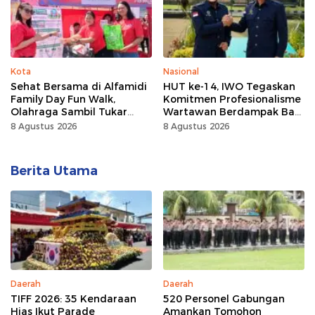
Kota
Nasional
Sehat Bersama di Alfamidi
HUT ke-14, IWO Tegaskan
Family Day Fun Walk,
Komitmen Profesionalisme
Olahraga Sambil Tukar
Wartawan Berdampak Bagi
Sampah Demi Jaga Bumi
Kebaikan Bangsa
8 Agustus 2026
8 Agustus 2026
Berita Utama
Daerah
Daerah
TIFF 2026: 35 Kendaraan
520 Personel Gabungan
Hias Ikut Parade
Amankan Tomohon