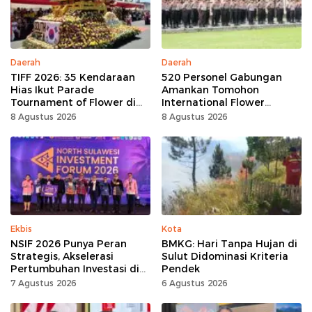
Daerah
Daerah
TIFF 2026: 35 Kendaraan
520 Personel Gabungan
Hias Ikut Parade
Amankan Tomohon
Tournament of Flower di
International Flower
Tomohon
Festival
8 Agustus 2026
8 Agustus 2026
Ekbis
Kota
NSIF 2026 Punya Peran
BMKG: Hari Tanpa Hujan di
Strategis, Akselerasi
Sulut Didominasi Kriteria
Pertumbuhan Investasi di
Pendek
Sulut
7 Agustus 2026
6 Agustus 2026