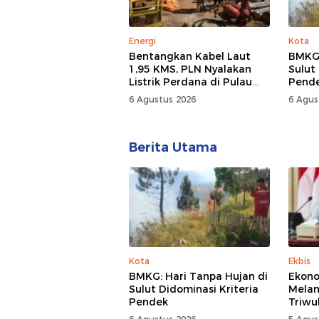
Energi
Kota
Bentangkan Kabel Laut
BMKG:
1,95 KMS, PLN Nyalakan
Sulut
Listrik Perdana di Pulau
Pend
Dudepo, Desa Berlistrik di
6 Agustus 2026
6 Agus
Gorontalo 100 Persen
Berita Utama
Kota
Ekbis
BMKG: Hari Tanpa Hujan di
Ekono
Sulut Didominasi Kriteria
Mela
Pendek
Triwu