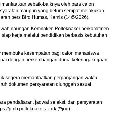
dimanfaatkan sebaik-baiknya oleh para calon
ersyaratan maupun yang belum sempat melakukan
 siaran pers Biro Humas, Kamis (14/5/2026).
 bawah naungan Kemnaker, Polteknaker berkomitmen
iap kerja melalui pendidikan berbasis kebutuhan
er membuka kesempatan bagi calon mahasiswa
esuai dengan perkembangan dunia ketenagakerjaan
tuk segera memanfaatkan perpanjangan waktu
luruh dokumen persyaratan diunggah sesuai
cara pendaftaran, jadwal seleksi, dan persyaratan
s://pmb.polteknaker.ac.id/⁠.(*/jou)