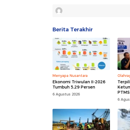
Berita Terakhir
Menyapa Nusantara
Olahra
Ekonomi Triwulan II-2026
Terpi
Tumbuh 5,29 Persen
Ketum
PTMSI,
6 Agustus 2026
Rumaw
6 Agus
Kompe