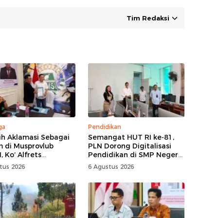
Tim Redaksi
ga
Pendidikan
lih Aklamasi Sebagai
Semangat HUT RI ke-81,
 di Musprovlub
PLN Dorong Digitalisasi
 Ko’ Alfrets
Pendidikan di SMP Negeri
as Siap Gairahkan
1 Palu Lewat Program
tus 2026
6 Agustus 2026
tisi
TJSL