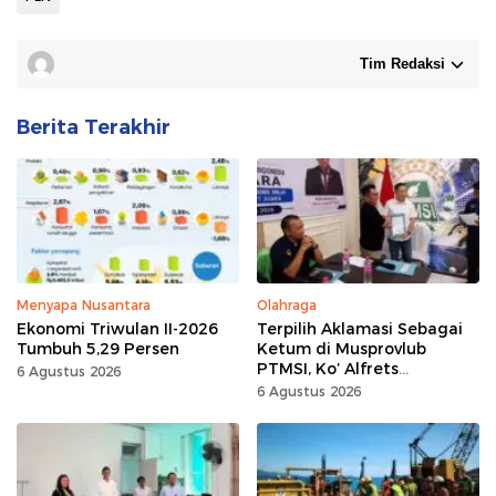
Tim Redaksi
Berita Terakhir
Menyapa Nusantara
Olahraga
Ekonomi Triwulan II-2026
Terpilih Aklamasi Sebagai
Tumbuh 5,29 Persen
Ketum di Musprovlub
PTMSI, Ko’ Alfrets
6 Agustus 2026
Rumawas Siap Gairahkan
6 Agustus 2026
Kompetisi