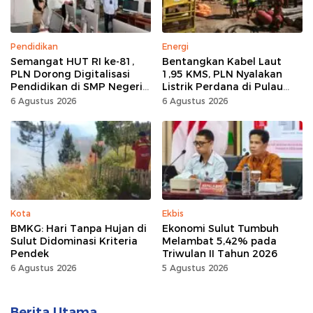
Pendidikan
Energi
Semangat HUT RI ke-81,
Bentangkan Kabel Laut
PLN Dorong Digitalisasi
1,95 KMS, PLN Nyalakan
Pendidikan di SMP Negeri
Listrik Perdana di Pulau
1 Palu Lewat Program TJSL
Dudepo, Desa Berlistrik di
6 Agustus 2026
6 Agustus 2026
Gorontalo 100 Persen
Kota
Ekbis
BMKG: Hari Tanpa Hujan di
Ekonomi Sulut Tumbuh
Sulut Didominasi Kriteria
Melambat 5,42% pada
Pendek
Triwulan II Tahun 2026
6 Agustus 2026
5 Agustus 2026
Berita Utama