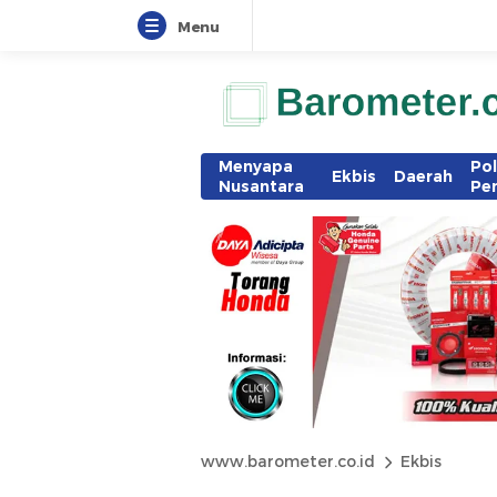
Menu
Menyapa
Pol
Ekbis
Daerah
Nusantara
Pe
www.barometer.co.id
Ekbis