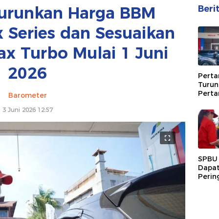
urunkan Harga BBM
Beri
 Series dan Sesuaikan
x Turbo Mulai 1 Juni
2026
Perta
Turun
Perta
Barometer
Agust
3 Juni 2026 12:57
SPBU
Dapat
Perin
Perta
Pelan
Penya
Perta