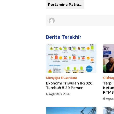
Pertamina Patra Niaga Sulawesi
Berita Terakhir
Menyapa Nusantara
Olahra
Ekonomi Triwulan II-2026
Terpi
Tumbuh 5,29 Persen
Ketum
PTMSI,
6 Agustus 2026
Rumaw
6 Agus
Kompe