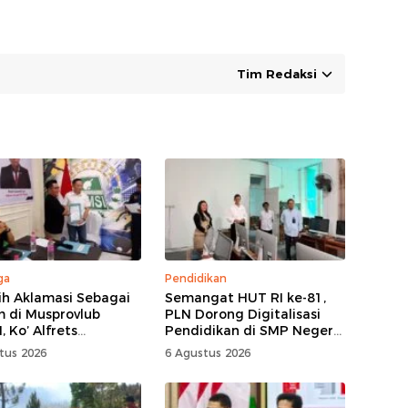
Tim Redaksi
ga
Pendidikan
lih Aklamasi Sebagai
Semangat HUT RI ke-81,
 di Musprovlub
PLN Dorong Digitalisasi
 Ko’ Alfrets
Pendidikan di SMP Negeri
as Siap Gairahkan
1 Palu Lewat Program
tus 2026
6 Agustus 2026
tisi
TJSL