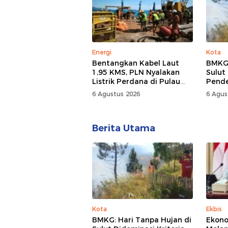
Energi
Kota
Bentangkan Kabel Laut
BMKG:
1,95 KMS, PLN Nyalakan
Sulut
Listrik Perdana di Pulau
Pend
Dudepo, Desa Berlistrik di
6 Agustus 2026
6 Agus
Gorontalo 100 Persen
Berita Utama
Kota
Ekbis
BMKG: Hari Tanpa Hujan di
Ekono