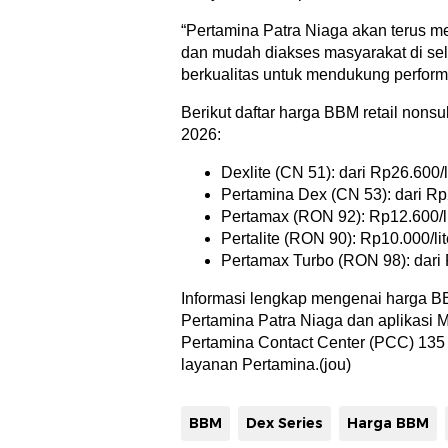
“Pertamina Patra Niaga akan terus me
dan mudah diakses masyarakat di se
berkualitas untuk mendukung perform
Berikut daftar harga BBM retail nons
2026:
Dexlite (CN 51): dari Rp26.600/l
Pertamina Dex (CN 53): dari Rp2
Pertamax (RON 92): Rp12.600/lit
Pertalite (RON 90): Rp10.000/lite
Pertamax Turbo (RON 98): dari R
Informasi lengkap mengenai harga BB
Pertamina Patra Niaga dan aplikasi
Pertamina Contact Center (PCC) 135 
layanan Pertamina.(jou)
BBM
Dex Series
Harga BBM