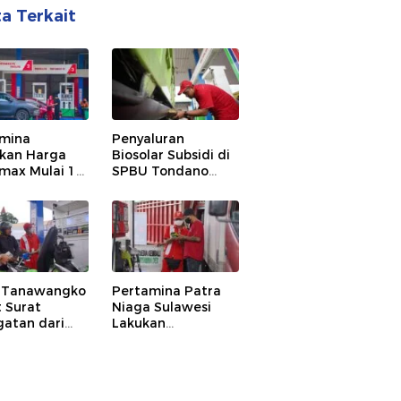
ta Terkait
mina
Penyaluran
kan Harga
Biosolar Subsidi di
max Mulai 1
SPBU Tondano
us 2026
Dievaluasi,
Pertamina
Temukan adanya
Kesalahan
Prosedur
 Tanawangko
Pertamina Patra
 Surat
Niaga Sulawesi
gatan dari
Lakukan
mina terkait
Pembinaan
ggaran
terhadap SPBU
luran
Sonder, Pastikan
lite
Kebutuhan Biosolar