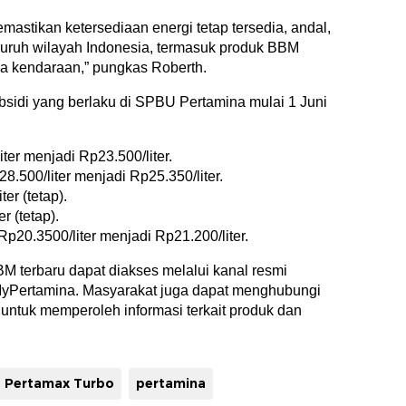
mastikan ketersediaan energi tetap tersedia, andal,
luruh wilayah Indonesia, termasuk produk BBM
a kendaraan,” pungkas Roberth.
ubsidi yang berlaku di SPBU Pertamina mulai 1 Juni
iter menjadi Rp23.500/liter.
8.500/liter menjadi Rp25.350/liter.
er (tetap).
r (tetap).
p20.3500/liter menjadi Rp21.200/liter.
M terbaru dapat diakses melalui kanal resmi
 MyPertamina. Masyarakat juga dapat menghubungi
untuk memperoleh informasi terkait produk dan
Pertamax Turbo
pertamina