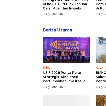
RI ke-81, PLN UP3 Tahuna
Pemul
Gelar Apel dan Inspeksi
di Pu
Peralatan, Pastikan
7 Agustus 2026
7 Agus
Keandalan Listrik
Berita Utama
Ekbis
Kota
NSIF 2026 Punya Peran
BMKG:
Strategis, Akselerasi
Sulut
Pertumbuhan Investasi di
Pend
Sulut
7 Agustus 2026
6 Agus