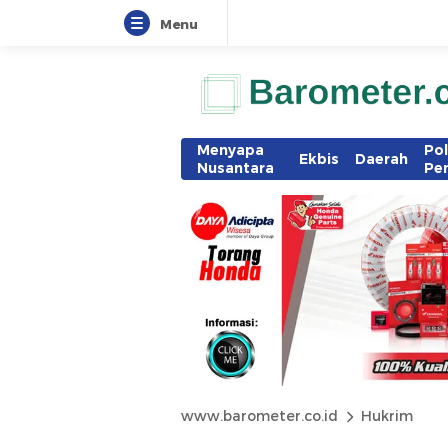
Menu
Menyapa
Pol
Ekbis
Daerah
Nusantara
Pe
www.barometer.co.id
Hukrim