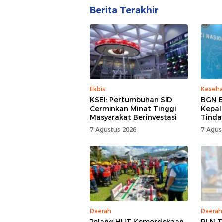
Berita Terakhir
Ekbis
Keseh
KSEI: Pertumbuhan SID
BGN B
Cerminkan Minat Tinggi
Kepal
Masyarakat Berinvestasi
Tinda
7 Agustus 2026
7 Agus
Daerah
Daerah
Jelang HUT Kemerdekaan
PLN T