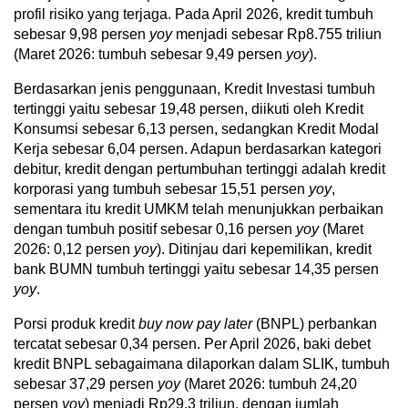
profil risiko yang terjaga. Pada April 2026, kredit tumbuh
sebesar 9,98 persen
yoy
menjadi sebesar Rp8.755 triliun
(Maret 2026: tumbuh sebesar 9,49 persen
yoy
).
Berdasarkan jenis penggunaan, Kredit Investasi tumbuh
tertinggi yaitu sebesar 19,48 persen, diikuti oleh Kredit
Konsumsi sebesar 6,13 persen, sedangkan Kredit Modal
Kerja sebesar 6,04 persen. Adapun berdasarkan kategori
debitur, kredit dengan pertumbuhan tertinggi adalah kredit
korporasi yang tumbuh sebesar 15,51 persen
yoy
,
sementara itu kredit UMKM telah menunjukkan perbaikan
dengan tumbuh positif sebesar 0,16 persen
yoy
(Maret
2026: 0,12 persen
yoy
). Ditinjau dari kepemilikan, kredit
bank BUMN tumbuh tertinggi yaitu sebesar 14,35 persen
yoy
.
Porsi produk kredit
buy now pay later
(BNPL) perbankan
tercatat sebesar 0,34 persen. Per April 2026, baki debet
kredit BNPL sebagaimana dilaporkan dalam SLIK, tumbuh
sebesar 37,29 persen
yoy
(Maret 2026: tumbuh 24,20
persen
yoy
) menjadi Rp29,3 triliun, dengan jumlah