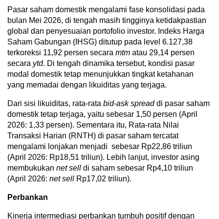
Pasar saham domestik mengalami fase konsolidasi pada
bulan Mei 2026, di tengah masih tingginya ketidakpastian
global dan penyesuaian portofolio investor. Indeks Harga
Saham Gabungan (IHSG) ditutup pada level 6.127,38
terkoreksi 11,92 persen secara
mtm
atau 29,14 persen
secara
ytd
. Di tengah dinamika tersebut, kondisi pasar
modal domestik tetap menunjukkan tingkat ketahanan
yang memadai dengan likuiditas yang terjaga.
Dari sisi likuiditas, rata-rata
bid-ask spread
di pasar saham
domestik tetap terjaga, yaitu sebesar 1,50 persen (April
2026: 1,33 persen). Sementara itu, Rata-rata Nilai
Transaksi Harian (RNTH) di pasar saham tercatat
mengalami lonjakan menjadi sebesar Rp22,86 triliun
(April 2026: Rp18,51 triliun). Lebih lanjut, investor asing
membukukan
net sell
di saham sebesar Rp4,10 triliun
(April 2026:
net sell
Rp17,02 triliun).
Perbankan
Kinerja intermediasi perbankan tumbuh positif dengan