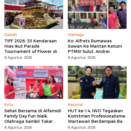
Daerah
Olahraga
TIFF 2026: 35 Kendaraan
Ko’ Alfrets Rumawas
Hias Ikut Parade
Sowan Ke Mantan Ketum
Tournament of Flower di
PTMSI Sulut, Andrei
Tomohon
Angouw
8 Agustus 2026
8 Agustus 2026
Kota
Nasional
Sehat Bersama di Alfamidi
HUT ke-14, IWO Tegaskan
Family Day Fun Walk,
Komitmen Profesionalisme
Olahraga Sambil Tukar
Wartawan Berdampak Bagi
Sampah Demi Jaga Bumi
Kebaikan Bangsa
8 Agustus 2026
8 Agustus 2026