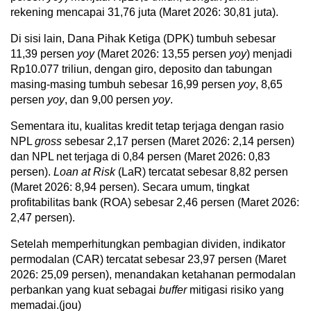
rekening mencapai 31,76 juta (Maret 2026: 30,81 juta).
Di sisi lain, Dana Pihak Ketiga (DPK) tumbuh sebesar
11,39 persen
yoy
(Maret 2026: 13,55 persen
yoy
) menjadi
Rp10.077 triliun, dengan giro, deposito dan tabungan
masing-masing tumbuh sebesar 16,99 persen
yoy
, 8,65
persen
yoy
, dan 9,00 persen
yoy
.
Sementara itu, kualitas kredit tetap terjaga dengan rasio
NPL
gross
sebesar 2,17 persen (Maret 2026: 2,14 persen)
dan NPL net terjaga di 0,84 persen (Maret 2026: 0,83
persen).
Loan at Risk
(LaR) tercatat sebesar 8,82 persen
(Maret 2026: 8,94 persen). Secara umum, tingkat
profitabilitas bank (ROA) sebesar 2,46 persen (Maret 2026:
2,47 persen).
Setelah memperhitungkan pembagian dividen, indikator
permodalan (CAR) tercatat sebesar 23,97 persen (Maret
2026: 25,09 persen), menandakan ketahanan permodalan
perbankan yang kuat sebagai
buffer
mitigasi risiko yang
memadai.(jou)