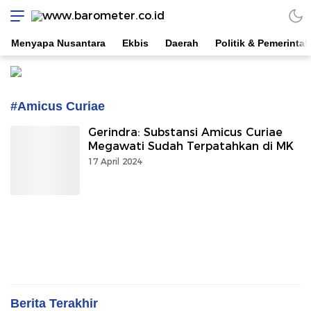
www.barometer.co.id
Berita Terkini di Sulawesi Utara
Menyapa Nusantara
Ekbis
Daerah
Politik & Pemerinta
#Amicus Curiae
Gerindra: Substansi Amicus Curiae
Megawati Sudah Terpatahkan di MK
17 April 2024
Berita Terakhir