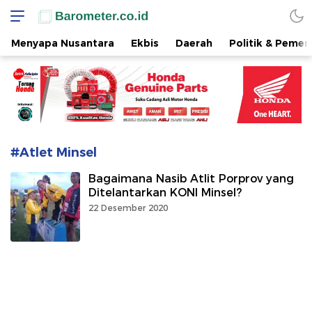
www.barometer.co.id
Berita Terkini di Sulawesi Utara
Menyapa Nusantara
Ekbis
Daerah
Politik & Pemer
#Atlet Minsel
Bagaimana Nasib Atlit Porprov yang
Ditelantarkan KONI Minsel?
22 Desember 2020