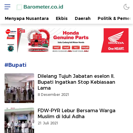
www.barometer.co.id
Berita Terkini di Sulawesi Utara
Menyapa Nusantara
Ekbis
Daerah
Politik & Pemer
#Bupati
Dilelang Tujuh Jabatan eselon II,
Bupati Ingatkan Stop Kebiasaan
Lama
8 Desember 2021
FDW-PYR Lebur Bersama Warga
Muslim di Idul Adha
21 Juli 2021