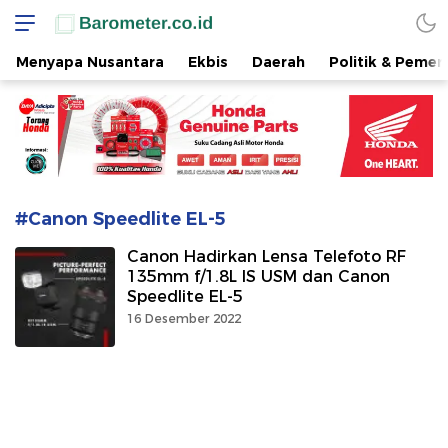
www.barometer.co.id
Berita Terkini di Sulawesi Utara
Menyapa Nusantara
Ekbis
Daerah
Politik & Pemer
#Canon Speedlite EL-5
Canon Hadirkan Lensa Telefoto RF
135mm f/1.8L IS USM dan Canon
Speedlite EL-5
16 Desember 2022