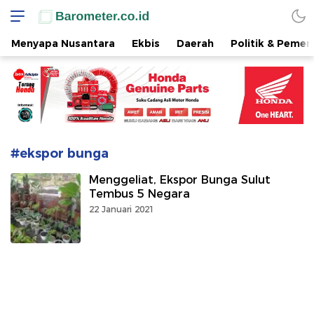
www.barometer.co.id
Berita Terkini di Sulawesi Utara
Menyapa Nusantara
Ekbis
Daerah
Politik & Pemer
#ekspor bunga
Menggeliat, Ekspor Bunga Sulut
Tembus 5 Negara
22 Januari 2021