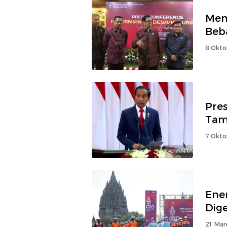
Men
Beba
8 Okto
Pres
Tam
7 Okto
Ene
Dige
21 Mar