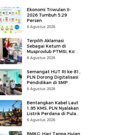
Ekonomi Triwulan II-
2026 Tumbuh 5,29
Persen
6 Agustus 2026
Terpilih Aklamasi
Sebagai Ketum di
Musprovlub PTMSI, Ko’
Alfrets Rumawas Siap
6 Agustus 2026
Gairahkan Kompetisi
Semangat HUT RI ke-81,
PLN Dorong Digitalisasi
Pendidikan di SMP
Negeri 1 Palu Lewat
6 Agustus 2026
Program TJSL
Bentangkan Kabel Laut
1,95 KMS, PLN Nyalakan
Listrik Perdana di Pulau
Dudepo, Desa Berlistrik
6 Agustus 2026
di Gorontalo 100 Persen
BMKG: Hari Tanpa Hujan