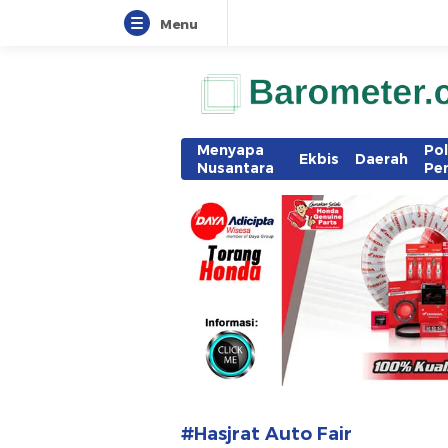
Menu
www.barometer.co.id
Berita Terkini di Sulawesi Utara
Menyapa
Pol
Ekbis
Daerah
Nusantara
Pe
#Hasjrat Auto Fair