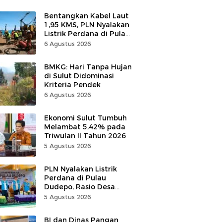
Bentangkan Kabel Laut
1,95 KMS, PLN Nyalakan
Listrik Perdana di Pulau
Dudepo, Desa Berlistrik
6 Agustus 2026
di Gorontalo 100 Persen
BMKG: Hari Tanpa Hujan
di Sulut Didominasi
Kriteria Pendek
6 Agustus 2026
Ekonomi Sulut Tumbuh
Melambat 5,42% pada
Triwulan II Tahun 2026
5 Agustus 2026
PLN Nyalakan Listrik
Perdana di Pulau
Dudepo, Rasio Desa
Berlistrik Provinsi
5 Agustus 2026
Gorontalo Capai 100
Persen
BI dan Dinas Pangan