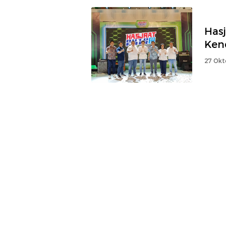
Hasj
Ken
27 Okt