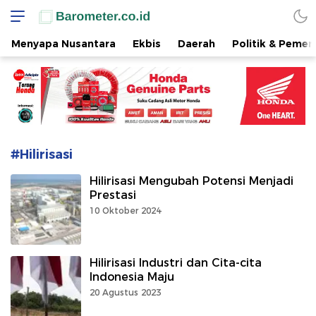
www.barometer.co.id
Berita Terkini di Sulawesi Utara
Menyapa Nusantara
Ekbis
Daerah
Politik & Pemer
#Hilirisasi
Hilirisasi Mengubah Potensi Menjadi
Prestasi
10 Oktober 2024
Hilirisasi Industri dan Cita-cita
Indonesia Maju
20 Agustus 2023