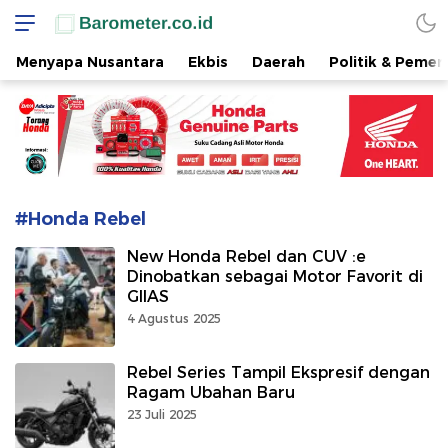
www.barometer.co.id
Berita Terkini di Sulawesi Utara
Menyapa Nusantara
Ekbis
Daerah
Politik & Pemer
#Honda Rebel
New Honda Rebel dan CUV :e
Dinobatkan sebagai Motor Favorit di
GIIAS
4 Agustus 2025
Rebel Series Tampil Ekspresif dengan
Ragam Ubahan Baru
23 Juli 2025