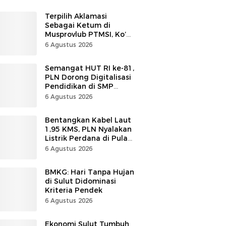
Terpilih Aklamasi
Sebagai Ketum di
Musprovlub PTMSI, Ko’
Alfrets Rumawas Siap
6 Agustus 2026
Gairahkan Kompetisi
Semangat HUT RI ke-81,
PLN Dorong Digitalisasi
Pendidikan di SMP
Negeri 1 Palu Lewat
6 Agustus 2026
Program TJSL
Bentangkan Kabel Laut
1,95 KMS, PLN Nyalakan
Listrik Perdana di Pulau
Dudepo, Desa Berlistrik
6 Agustus 2026
di Gorontalo 100 Persen
BMKG: Hari Tanpa Hujan
di Sulut Didominasi
Kriteria Pendek
6 Agustus 2026
Ekonomi Sulut Tumbuh