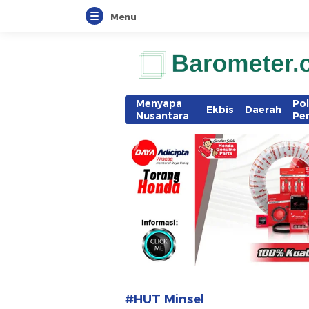
Menu
www.barometer.co.id
Berita Terkini di Sulawesi Utara
Menyapa
Pol
Ekbis
Daerah
Nusantara
Pe
#HUT Minsel