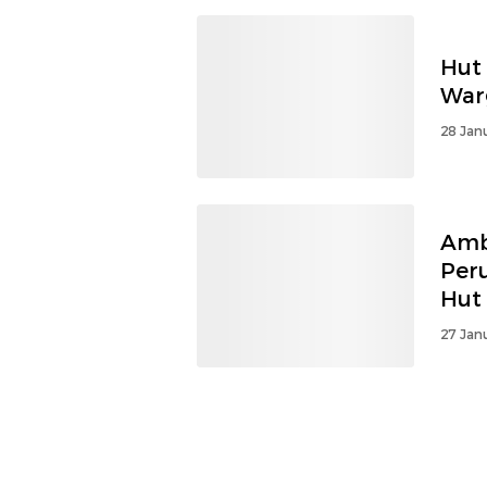
Hut 
War
28 Jan
Amb
Per
Hut 
27 Jan