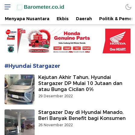
www.barometer.co.id
Berita Terkini di Sulawesi Utara
Menyapa Nusantara
Ekbis
Daerah
Politik & Pemer
#Hyundai Stargazer
Kejutan Akhir Tahun, Hyundai
Stargazer DP Mulai 10 Jutaan dan
atau Bunga Cicilan 0%
29 Desember 2022
Stargazer Day di Hyundai Manado,
Beri Banyak Benefit bagi Konsumen
26 November 2022