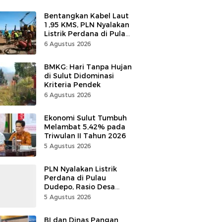
Bentangkan Kabel Laut
1,95 KMS, PLN Nyalakan
Listrik Perdana di Pulau
Dudepo, Desa Berlistrik
6 Agustus 2026
di Gorontalo 100 Persen
BMKG: Hari Tanpa Hujan
di Sulut Didominasi
Kriteria Pendek
6 Agustus 2026
Ekonomi Sulut Tumbuh
Melambat 5,42% pada
Triwulan II Tahun 2026
5 Agustus 2026
PLN Nyalakan Listrik
Perdana di Pulau
Dudepo, Rasio Desa
Berlistrik Provinsi
5 Agustus 2026
Gorontalo Capai 100
Persen
BI dan Dinas Pangan