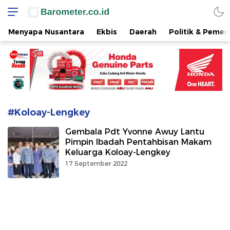
www.barometer.co.id
Berita Terkini di Sulawesi Utara
Menyapa Nusantara
Ekbis
Daerah
Politik & Pemer
#Koloay-Lengkey
Gembala Pdt Yvonne Awuy Lantu
Pimpin Ibadah Pentahbisan Makam
Keluarga Koloay-Lengkey
17 September 2022