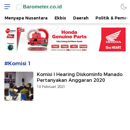
www.barometer.co.id
Berita Terkini di Sulawesi Utara
Menyapa Nusantara
Ekbis
Daerah
Politik & Pemer
#Komisi 1
Komisi I Hearing Diskominfo Manado
Pertanyakan Anggaran 2020
10 Februari 2021