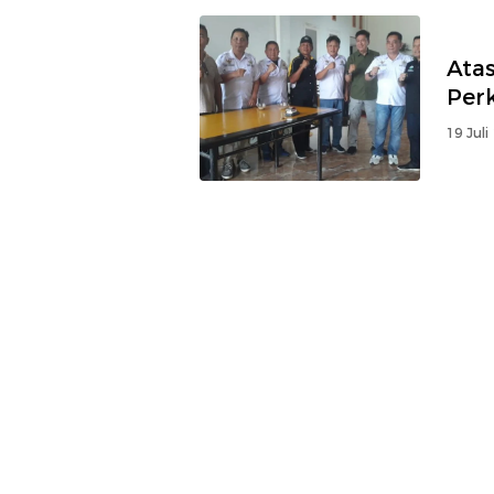
Ata
Per
19 Juli