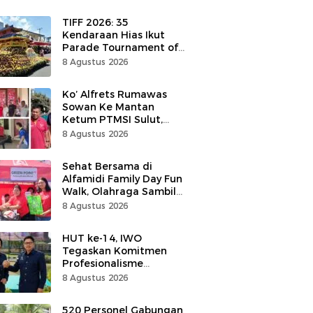
TIFF 2026: 35
Kendaraan Hias Ikut
Parade Tournament of
Flower di Tomohon
8 Agustus 2026
Ko’ Alfrets Rumawas
Sowan Ke Mantan
Ketum PTMSI Sulut,
Andrei Angouw
8 Agustus 2026
Sehat Bersama di
Alfamidi Family Day Fun
Walk, Olahraga Sambil
Tukar Sampah Demi
8 Agustus 2026
Jaga Bumi
HUT ke-14, IWO
Tegaskan Komitmen
Profesionalisme
Wartawan Berdampak
8 Agustus 2026
Bagi Kebaikan Bangsa
520 Personel Gabungan