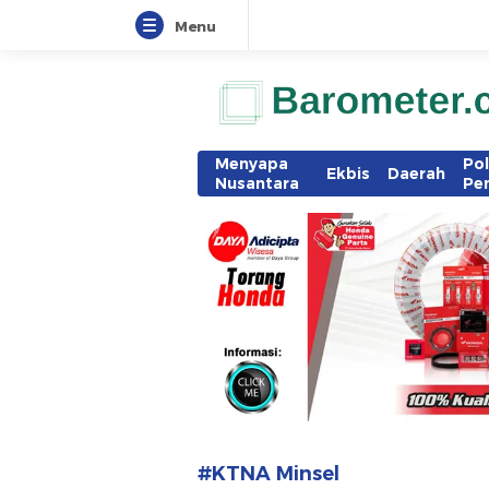
Menu
www.barometer.co.id
Berita Terkini di Sulawesi Utara
Menyapa
Pol
Ekbis
Daerah
Nusantara
Pe
#KTNA Minsel