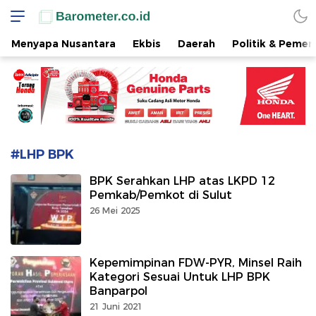
www.barometer.co.id
Berita Terkini di Sulawesi Utara
Menyapa Nusantara
Ekbis
Daerah
Politik & Pemer
#LHP BPK
BPK Serahkan LHP atas LKPD 12
Pemkab/Pemkot di Sulut
26 Mei 2025
Kepemimpinan FDW-PYR, Minsel Raih
Kategori Sesuai Untuk LHP BPK
Banparpol
21 Juni 2021