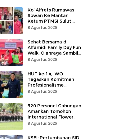
Ko’ Alfrets Rumawas
Sowan Ke Mantan
Ketum PTMSI Sulut,
Andrei Angouw
8 Agustus 2026
Sehat Bersama di
Alfamidi Family Day Fun
Walk, Olahraga Sambil
Tukar Sampah Demi
8 Agustus 2026
Jaga Bumi
HUT ke-14, IWO
Tegaskan Komitmen
Profesionalisme
Wartawan Berdampak
8 Agustus 2026
Bagi Kebaikan Bangsa
520 Personel Gabungan
Amankan Tomohon
International Flower
Festival
8 Agustus 2026
KSEI: Pertumbuhan SID