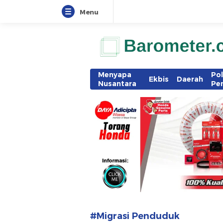
Menu
www.barometer.co.id
Berita Terkini di Sulawesi Utara
Menyapa
Pol
Ekbis
Daerah
Nusantara
Pe
#Migrasi Penduduk