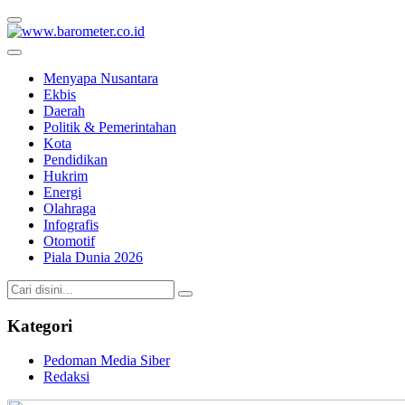
www.barometer.co.id
Berita Terkini di Sulawesi Utara
Menyapa Nusantara
Ekbis
Daerah
Politik & Pemerintahan
Kota
Pendidikan
Hukrim
Energi
Olahraga
Infografis
Otomotif
Piala Dunia 2026
Kategori
Pedoman Media Siber
Redaksi