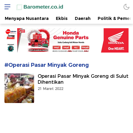
www.barometer.co.id
Berita Terkini di Sulawesi Utara
Menyapa Nusantara
Ekbis
Daerah
Politik & Pemer
#Operasi Pasar Minyak Goreng
Operasi Pasar Minyak Goreng di Sulut
Dihentikan
21 Maret 2022