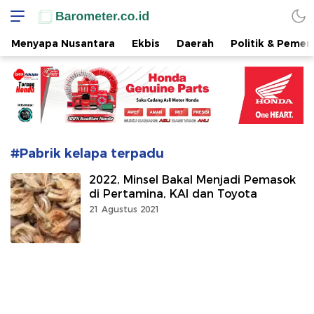
www.barometer.co.id
Berita Terkini di Sulawesi Utara
Menyapa Nusantara
Ekbis
Daerah
Politik & Pemer
#Pabrik kelapa terpadu
2022, Minsel Bakal Menjadi Pemasok
di Pertamina, KAI dan Toyota
21 Agustus 2021