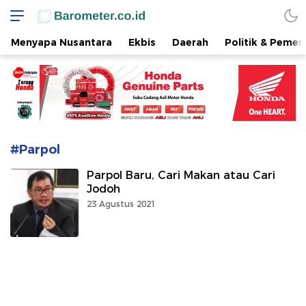
www.barometer.co.id
Berita Terkini di Sulawesi Utara
Menyapa Nusantara
Ekbis
Daerah
Politik & Pemer
#Parpol
Parpol Baru, Cari Makan atau Cari
Jodoh
23 Agustus 2021