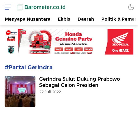
www.barometer.co.id
Berita Terkini di Sulawesi Utara
Menyapa Nusantara
Ekbis
Daerah
Politik & Pemer
#Partai Gerindra
Gerindra Sulut Dukung Prabowo
Sebagai Calon Presiden
22 Juli 2022