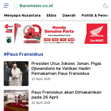
www.barometer.co.id
Berita Terkini di Sulawesi Utara
Menyapa Nusantara
Ekbis
Daerah
Politik & Pemer
#Paus Fransiskus
Presiden Utus Jokowi, Jonan, Pigai,
Djiwandono ke Vatikan Hadiri
Pemakaman Paus Fransiskus
23 April 2025
Paus Fransiskus akan Dimakamkan
pada 26 April
22 April 2025