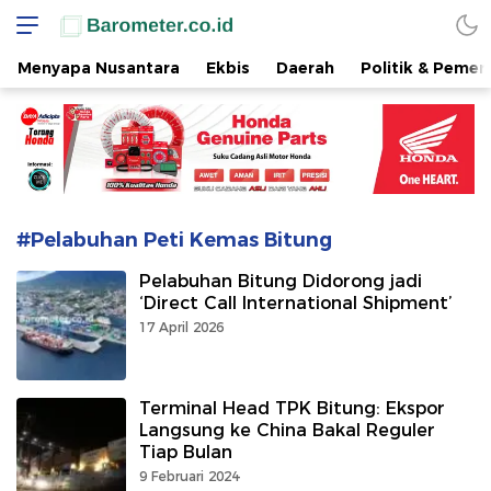
www.barometer.co.id
Berita Terkini di Sulawesi Utara
Menyapa Nusantara
Ekbis
Daerah
Politik & Pemer
#Pelabuhan Peti Kemas Bitung
Pelabuhan Bitung Didorong jadi
‘Direct Call International Shipment’
17 April 2026
Terminal Head TPK Bitung: Ekspor
Langsung ke China Bakal Reguler
Tiap Bulan
9 Februari 2024