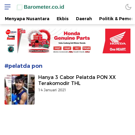
www.barometer.co.id
Berita Terkini di Sulawesi Utara
Menyapa Nusantara
Ekbis
Daerah
Politik & Pemer
#pelatda pon
Hanya 3 Cabor Pelatda PON XX
Terakomodir THL
14 Januari 2021