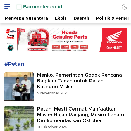
www.barometer.co.id
Berita Terkini di Sulawesi Utara
Menyapa Nusantara
Ekbis
Daerah
Politik & Pemer
#Petani
Menko: Pemerintah Godok Rencana
Bagikan Tanah untuk Petani
Kategori Miskin
5 November 2025
Petani Mesti Cermat Manfaatkan
Musim Hujan Panjang, Musim Tanam
Direkomendasikan Oktober
18 Oktober 2024