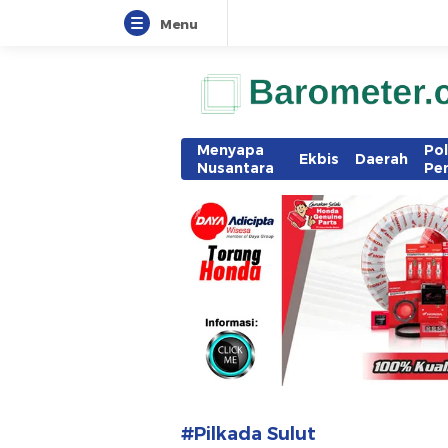
Menu
www.barometer.co.id
Berita Terkini di Sulawesi Utara
Menyapa
Pol
Ekbis
Daerah
Nusantara
Pe
#Pilkada Sulut