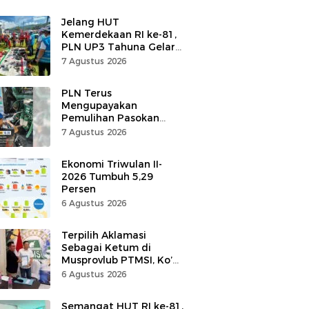
Jelang HUT
Kemerdekaan RI ke-81,
PLN UP3 Tahuna Gelar
Apel dan Inspeksi
7 Agustus 2026
Peralatan, Pastikan
Keandalan Listrik
PLN Terus
Mengupayakan
Pemulihan Pasokan
Listrik di Pulau Bunaken
7 Agustus 2026
Ekonomi Triwulan II-
2026 Tumbuh 5,29
Persen
6 Agustus 2026
Terpilih Aklamasi
Sebagai Ketum di
Musprovlub PTMSI, Ko’
Alfrets Rumawas Siap
6 Agustus 2026
Gairahkan Kompetisi
Semangat HUT RI ke-81,