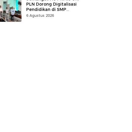
PLN Dorong Digitalisasi
Pendidikan di SMP
Negeri 1 Palu Lewat
6 Agustus 2026
Program TJSL