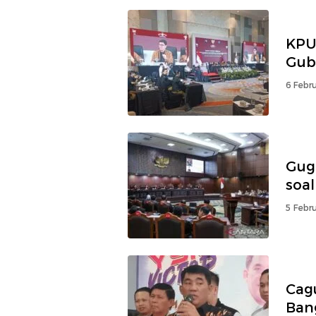
KPU
Gub
6 Febru
Gug
soal
5 Febru
Cagu
Ban