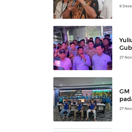
9 Dese
Yuli
Gub
27 Nov
GM 
pad
27 Nov