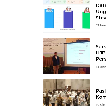
Data
Ung
Ste
27 Nov
Surv
HJP 
Per
13 Sep
Pasl
Kom
10 Okt