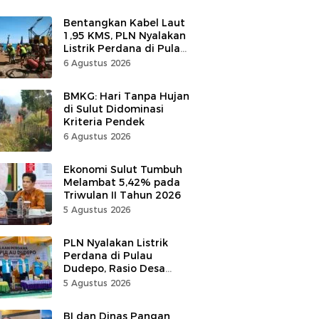
Bentangkan Kabel Laut
1,95 KMS, PLN Nyalakan
Listrik Perdana di Pulau
Dudepo, Desa Berlistrik
6 Agustus 2026
di Gorontalo 100 Persen
BMKG: Hari Tanpa Hujan
di Sulut Didominasi
Kriteria Pendek
6 Agustus 2026
Ekonomi Sulut Tumbuh
Melambat 5,42% pada
Triwulan II Tahun 2026
5 Agustus 2026
PLN Nyalakan Listrik
Perdana di Pulau
Dudepo, Rasio Desa
Berlistrik Provinsi
5 Agustus 2026
Gorontalo Capai 100
Persen
BI dan Dinas Pangan