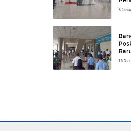
Pen
6 Janua
Ban
Pos
Bar
18 Des