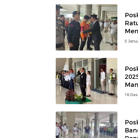
Pos
Rat
Men
5 Janua
Pos
202
Man
16 Des
Pos
Ban