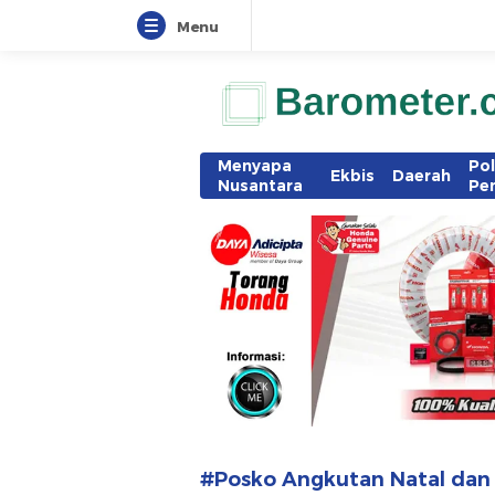
Menu
www.barometer.co.id
Berita Terkini di Sulawesi Utara
Menyapa
Pol
Ekbis
Daerah
Nusantara
Pe
#Posko Angkutan Natal dan